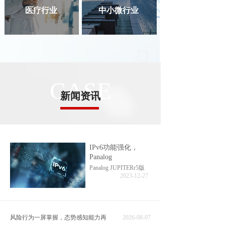
医疗行业
中小微行业
CASE
新闻资讯
渠道部
解决方案
典型案例
案例应用场景
公司新闻
IPv6功能强化，
Panalog
行业新闻
技术知识
产品
Panalog JUPITERr5版
2023-12-27
医疗彩页
教育行业彩页
运营商彩页
政企彩页
教育案例
版本更新
风险行为一屏掌握，态势感知能力再
2026-08-07