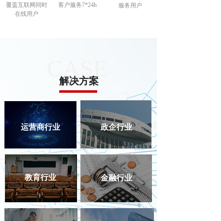
覆盖互联网同时
客户服务7*24h
服务用户
在线用户
CASE
解决方案
»
教育
运营商行业
政企行业
»
运营商
»
医疗
»
中小微
教育行业
金融行业
»
政企
»
金融